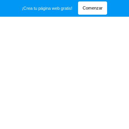
Comenzar
¡Crea tu página web gratis!
Estilos -
Style
Soul - Jazz - Funk - Disco -
Reggae - Blues - Ska - Exotica
Easy Listening - Spy -